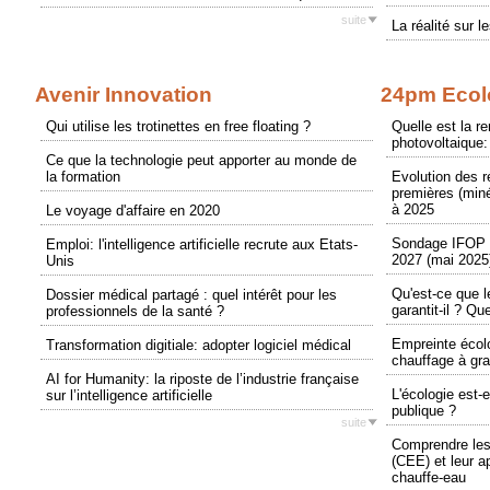
suite
La réalité sur l
Avenir Innovation
24pm Ecol
Qui utilise les trotinettes en free floating ?
Quelle est la r
photovoltaique:
Ce que la technologie peut apporter au monde de
la formation
Evolution des 
premières (miné
à 2025
Le voyage d'affaire en 2020
Sondage IFOP p
Emploi: l'intelligence artificielle recrute aux Etats-
2027 (mai 2025
Unis
Qu'est-ce que 
Dossier médical partagé : quel intérêt pour les
garantit-il ? Qu
professionnels de la santé ?
Empreinte écol
Transformation digitiale: adopter logiciel médical
chauffage à gr
AI for Humanity: la riposte de l’industrie française
L'écologie est-e
sur l’intelligence artificielle
publique ?
suite
Comprendre les
(CEE) et leur a
chauffe-eau