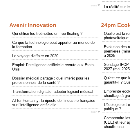
suite
La réalité sur l
Avenir Innovation
24pm Ecol
Qui utilise les trotinettes en free floating ?
Quelle est la r
photovoltaique:
Ce que la technologie peut apporter au monde de
la formation
Evolution des 
premières (miné
à 2025
Le voyage d'affaire en 2020
Sondage IFOP p
Emploi: l'intelligence artificielle recrute aux Etats-
2027 (mai 2025
Unis
Qu'est-ce que 
Dossier médical partagé : quel intérêt pour les
garantit-il ? Qu
professionnels de la santé ?
Empreinte écol
Transformation digitiale: adopter logiciel médical
chauffage à gr
AI for Humanity: la riposte de l’industrie française
L'écologie est-e
sur l’intelligence artificielle
publique ?
suite
Comprendre les
(CEE) et leur a
chauffe-eau