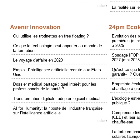
suite
La réalité sur l
Avenir Innovation
24pm Ecol
Qui utilise les trotinettes en free floating ?
Evolution des 
premières (miné
à 2025
Ce que la technologie peut apporter au monde de
la formation
Sondage IFOP p
2027 (mai 2025
Le voyage d'affaire en 2020
Qu'est-ce que 
Emploi: l'intelligence artificielle recrute aux Etats-
garantit-il ? Qu
Unis
Empreinte écol
Dossier médical partagé : quel intérêt pour les
chauffage à gr
professionnels de la santé ?
L'écologie est-e
Transformation digitiale: adopter logiciel médical
publique ?
AI for Humanity: la riposte de l’industrie française
Comprendre les
sur l’intelligence artificielle
(CEE) et leur a
suite
chauffe-eau
La forte empre
solaires fabriq