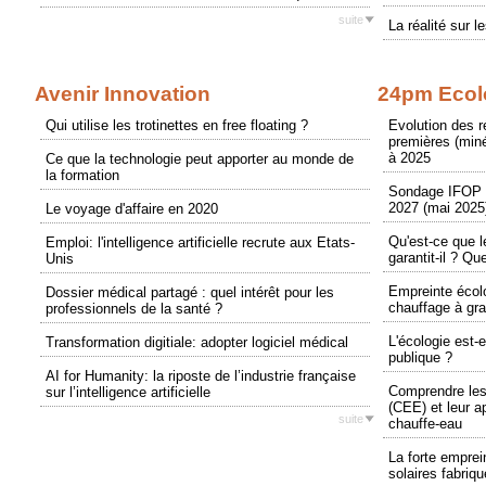
suite
La réalité sur l
Avenir Innovation
24pm Ecol
Qui utilise les trotinettes en free floating ?
Evolution des 
premières (miné
à 2025
Ce que la technologie peut apporter au monde de
la formation
Sondage IFOP p
2027 (mai 2025
Le voyage d'affaire en 2020
Qu'est-ce que 
Emploi: l'intelligence artificielle recrute aux Etats-
garantit-il ? Qu
Unis
Empreinte écol
Dossier médical partagé : quel intérêt pour les
chauffage à gr
professionnels de la santé ?
L'écologie est-e
Transformation digitiale: adopter logiciel médical
publique ?
AI for Humanity: la riposte de l’industrie française
Comprendre les
sur l’intelligence artificielle
(CEE) et leur a
suite
chauffe-eau
La forte empre
solaires fabriq